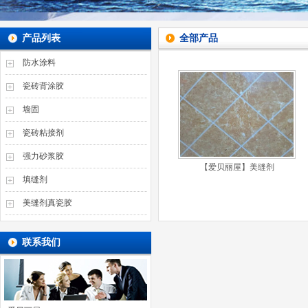
产品列表
全部产品
防水涂料
瓷砖背涂胶
墙固
瓷砖粘接剂
强力砂浆胶
【爱贝丽屋】美缝剂
填缝剂
美缝剂真瓷胶
联系我们